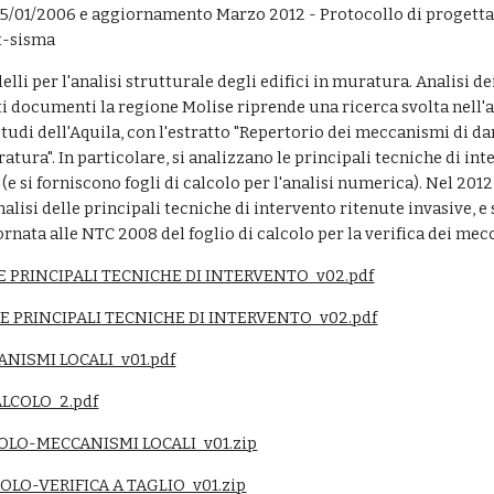
5/01/2006 e aggiornamento Marzo 2012 - Protocollo di progettazio
t-sisma
lli per l'analisi strutturale degli edifici in muratura. Analisi dei
i documenti la regione Molise riprende una ricerca svolta nell'
studi dell'Aquila, con l'estratto "Repertorio dei meccanismi di dan
ratura". In particolare, si analizzano le principali tecniche di int
e si forniscono fogli di calcolo per l'analisi numerica). Nel 2012
alisi delle principali tecniche di intervento ritenute invasive, e
rnata alle NTC 2008 del foglio di calcolo per la verifica dei mecc
E PRINCIPALI TECNICHE DI INTERVENTO_v02.pdf
E PRINCIPALI TECNICHE DI INTERVENTO_v02.pdf
NISMI LOCALI_v01.pdf
ALCOLO_2.pdf
COLO-MECCANISMI LOCALI_v01.zip
COLO-VERIFICA A TAGLIO_v01.zip