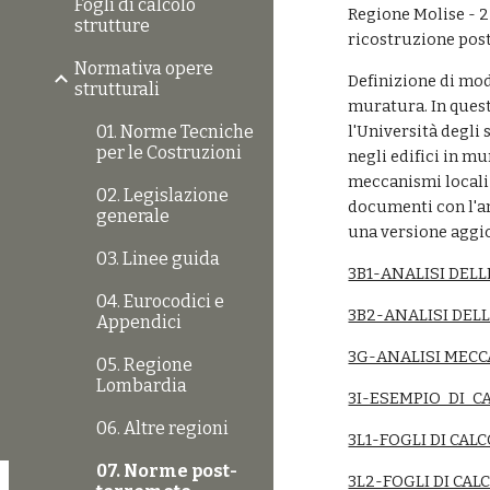
Fogli di calcolo
Regione Molise - 2
strutture
ricostruzione pos
Normativa opere
Definizione di mode
strutturali
muratura. In quest
01. Norme Tecniche
l'Università degli 
per le Costruzioni
negli edifici in mu
meccanismi locali (
02. Legislazione
documenti con l'an
generale
una versione aggio
03. Linee guida
3B1-ANALISI DELL
04. Eurocodici e
3B2-ANALISI DELL
Appendici
3G-ANALISI MECCA
05. Regione
Lombardia
3I-ESEMPIO_DI_C
06. Altre regioni
3L1-FOGLI DI CAL
07. Norme post-
3L2-FOGLI DI CAL