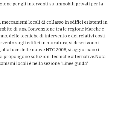
ne per gli interventi su immobili privati per la 
 meccanismi locali di collasso in edifici esistenti in 
ambito di una Convenzione tra le regione Marche e 
no, delle tecniche di intervento e dei relativi costi 
ervento sugli edifici in muratura, si descrivono i 
, alla luce delle nuove NTC 2008, si aggiornano i 
 si propongono soluzioni tecniche alternative.Nota: 
anismi locali è nella sezione "Linee guida".